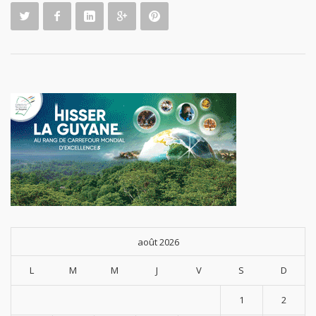
août 2026
L
M
M
J
V
S
D
1
2