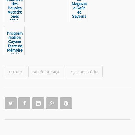
des
Magazin
Peuples
e Goût
Autocht
et
ones
Saveurs
2026 -
de
Découvr
Guyane
ez la
est de
program
Program
retour !
mation
mation
Guyane
Terre de
Mémoire
et de
Libertés
- Pou
Nou Pa
Jen Bliyé
Culture
soirée prestige
Sylviane Cédia