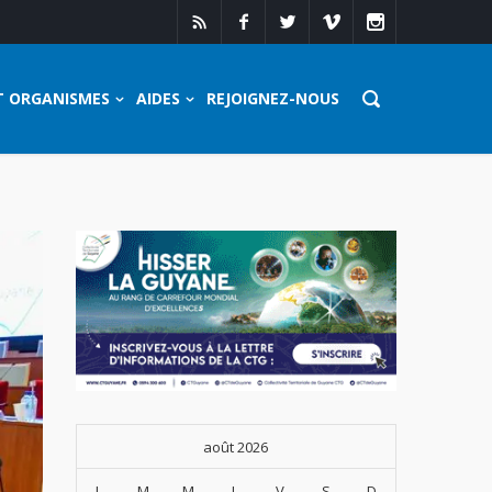
T ORGANISMES
AIDES
REJOIGNEZ-NOUS
août 2026
L
M
M
J
V
S
D