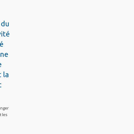
 du
vité
té
ine
e
 la
t
anger
t les