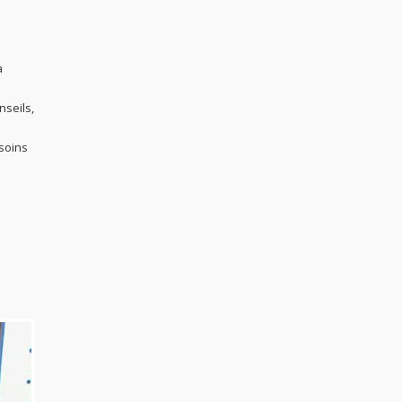
a
nseils,
 soins