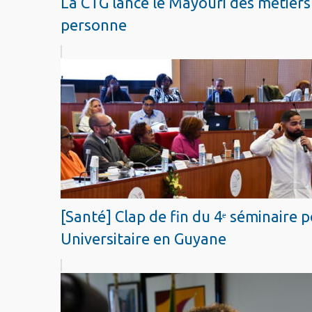
La CTG lance le Mayouri des métiers 
personne
[Santé] Clap de fin du 4ᵉ séminaire p
Universitaire en Guyane