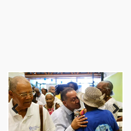
1
2
3
4
Previo
Next
us