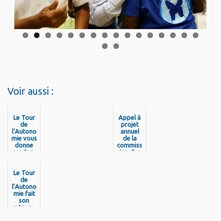
Voir aussi :
Le Tour
Appel à
de
projet
l’Autono
annuel
mie vous
de la
donne
commiss
rendez-
ion des
vous à
financeu
Montsin
rs de la
Le Tour
éry-
préventi
Tonnegr
de
on de la
l’Autono
ande le
perte
samedi 6
mie fait
d’autono
juin 2026
son
mie pour
retour -
!
l’année
Rendez
2026
vous à