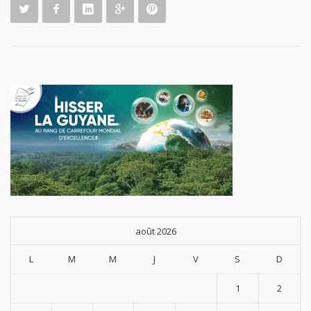
août 2026
L
M
M
J
V
S
D
1
2