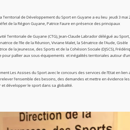
a Territorial de Développement du Sport en Guyane a eu lieu jeudi 3 mai 
éfet de la Région Guyane, Patrice Faure en présence des principaux
tivité Territoriale de Guyane (CTG), Jean-Claude Labrador délégué au Sport,
trice de l’Ile de la Réunion, Viviane Malet, la Sénatrice de l’Aude, Gisèle
trice de la Jeunesse, des Sports et de la Cohésion Sociale (DJSCS), Frédéri
our pallier aux sous-équipements et inégalités territoriales autour d’u
ent Les Assises du Sport avec le concours des services de l’Etat en lien 
 de relever l’ensemble des besoins, des demandes et mettre en évidence les
r et développer le sport dans sa globalité.