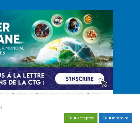
us
Tout accepter
Tout interdire
x