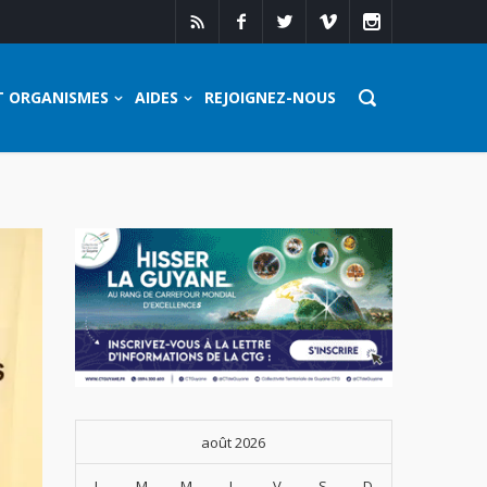
T ORGANISMES
AIDES
REJOIGNEZ-NOUS
août 2026
L
M
M
J
V
S
D