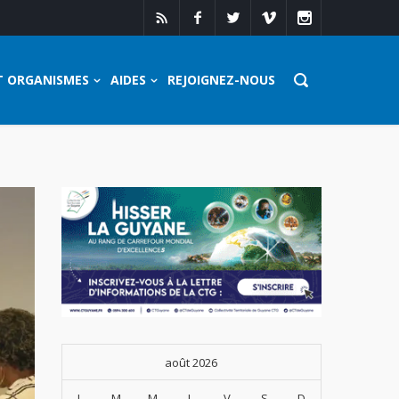
T ORGANISMES
AIDES
REJOIGNEZ-NOUS
août 2026
L
M
M
J
V
S
D