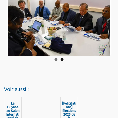
Previo
Next
us
Voir aussi :
La
[Félicitati
Guyane
ons]
au Salon
Élections
Internati
2025 de