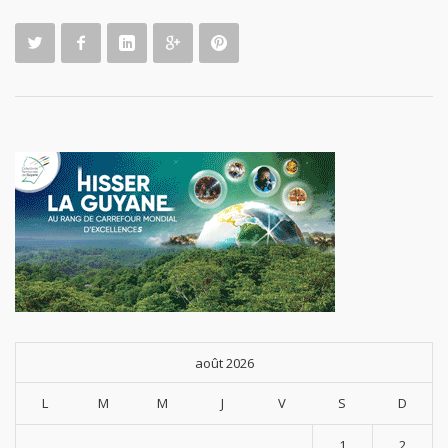
août 2026
L
M
M
J
V
S
D
1
2