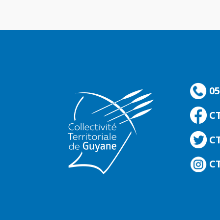
05
C
CT
CT