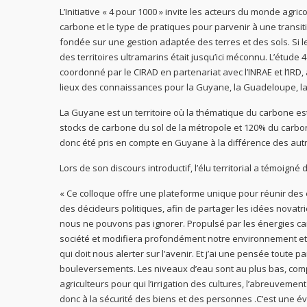
L’Initiative « 4 pour 1000 » invite les acteurs du monde agri
carbone et le type de pratiques pour parvenir à une transiti
fondée sur une gestion adaptée des terres et des sols. Si le 
des territoires ultramarins était jusqu’ici méconnu. L’étud
coordonné par le CIRAD en partenariat avec l’INRAE et l’IRD, 
lieux des connaissances pour la Guyane, la Guadeloupe, la 
La Guyane est un territoire où la thématique du carbone est
stocks de carbone du sol de la métropole et 120% du carbo
donc été pris en compte en Guyane à la différence des autre
Lors de son discours introductif, l’élu territorial a témoigné de
« Ce colloque offre une plateforme unique pour réunir des e
des décideurs politiques, afin de partager les idées novatri
nous ne pouvons pas ignorer. Propulsé par les énergies carbo
société et modifiera profondément notre environnement e
qui doit nous alerter sur l’avenir. Et j’ai une pensée toute 
bouleversements. Les niveaux d’eau sont au plus bas, comple
agriculteurs pour qui l’irrigation des cultures, l’abreuveme
donc à la sécurité des biens et des personnes .C’est une é