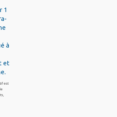
r 1
ra-
ne
ué à
t et
ne.
if est
le
ts,