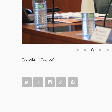
1
2
3
4
5
[/vc_column][/vc_row]