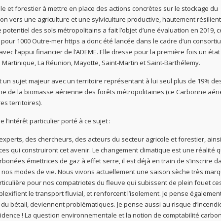
cole et forestier à mettre en place des actions concrètes sur le stockage du
on vers une agriculture et une sylviculture productive, hautement résilient
potentiel des sols métropolitains a fait l’objet d’une évaluation en 2019, c
e 4 pour 1000 Outre-mer https a donc été lancée dans le cadre d’un consorti
avec l’appui financier de l’ADEME. Elle dresse pour la première fois un éta
Martinique, La Réunion, Mayotte, Saint-Martin et Saint-Barthélemy.
 un sujet majeur avec un territoire représentant à lui seul plus de 19% de
ne de la biomasse aérienne des forêts métropolitaines (ce Carbonne aéri
s territoires).
 l’intérêt particulier porté à ce sujet :
xperts, des chercheurs, des acteurs du secteur agricole et forestier, ains
ces qui construiront cet avenir. Le changement climatique est une réalité 
nées émettrices de gaz à effet serre, il est déjà en train de s’inscrire d
t nos modes de vie. Nous vivons actuellement une saison sèche très mar
particulière pour nos compatriotes du fleuve qui subissent de plein fouet ce
xifient le transport fluvial, et renforcent l’isolement. Je pense égalemen
nt du bétail, deviennent problématiques. Je pense aussi au risque d’incendie
vidence ! La question environnementale et la notion de comptabilité carbo