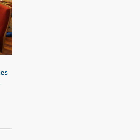
les
s