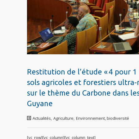
Restitution de l’étude « 4 pour 
sols agricoles et forestiers ultr
sur le thème du Carbone dans les
Guyane
Actualités
,
Agriculture
,
Environnement, biodiversité
[vc_row][vc_column][vc_column_text]