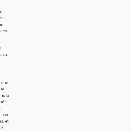
e,
elui
um
t des
s
en a
i que
que
ans la
quée
s
t aux
s, et
ne