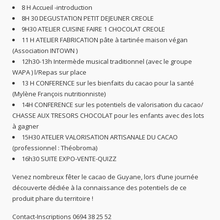
8 H Accueil -introduction
8H 30 DEGUSTATION PETIT DEJEUNER CREOLE
9H30 ATELIER CUISINE FAIRE 1 CHOCOLAT CREOLE
11 H ATELIER FABRICATION pâte à tartinée maison végan
(Association INTOWN )
12h30-13h Intermède musical traditionnel (avec le groupe
WAPA ) l/Repas sur place
13 H CONFERENCE sur les bienfaits du cacao pour la santé
(Mylène François nutritionniste)
14H CONFERENCE sur les potentiels de valorisation du cacao/
CHASSE AUX TRESORS CHOCOLAT pour les enfants avec des lots
à gagner
15H30 ATELIER VALORISATION ARTISANALE DU CACAO
(professionnel : Théobroma)
16h30 SUITE EXPO-VENTE-QUIZZ
Venez nombreux fêter le cacao de Guyane, lors d’une journée
découverte dédiée à la connaissance des potentiels de ce
produit phare du territoire !
Contact-Inscriptions 0694 38 25 52