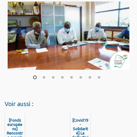
1
2
3
4
5
6
7
8
Voir aussi :
[Fonds
[Covid19
europée
-
ns]
Solidarit
Rencontr
é] La