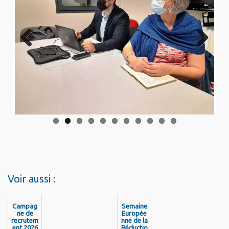
Previo
Next
us
Voir aussi :
Campag
Semaine
ne de
Europée
recrutem
nne de la
ent 2026
Réductio