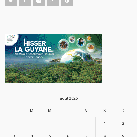
août 2026
L
M
M
J
V
S
D
1
2
3
4
5
6
7
8
9