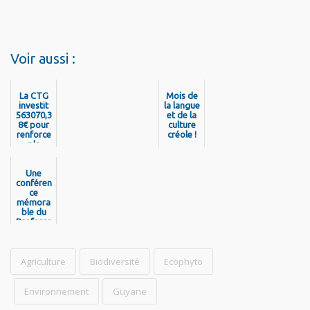
Voir aussi :
La CTG
Mois de
investit
la langue
563070,3
et de la
8€ pour
culture
renforce
créole !
r la
mobilité
des
Guyanais
Une
conféren
!
ce
mémora
ble du
Professe
ur
Franklin
Jabini à
la MCMG
Agriculture
Biodiversité
Ecophyto
pour
raviver
la
Environnement
Guyane
mémoire
du