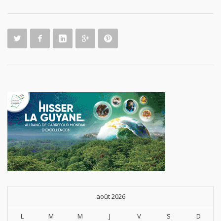
peuple
Saamak
a
août 2026
L
M
M
J
V
S
D