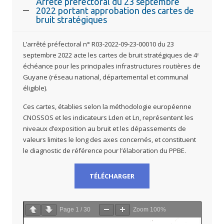
Arrêté préfectoral du 23 septembre
2022 portant approbation des cartes de
bruit stratégiques
L’arrêté préfectoral n° R03‑2022‑09‑23‑00010 du 23
septembre 2022 acte les cartes de bruit stratégiques de 4ᵉ
échéance pour les principales infrastructures routières de
Guyane (réseau national, départemental et communal
éligible).
Ces cartes, établies selon la méthodologie européenne
CNOSSOS et les indicateurs Lden et Ln, représentent les
niveaux d’exposition au bruit et les dépassements de
valeurs limites le long des axes concernés, et constituent
le diagnostic de référence pour l’élaboration du PPBE.
TÉLÉCHARGER
Page
1
/
30
Zoom
100%