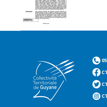
05
C
CT
CT