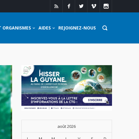
T ORGANISMES
AIDES
REJOIGNEZ-NOUS
août 2026
L
M
M
J
V
S
D