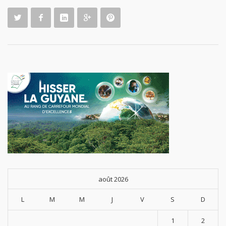
août 2026
L
M
M
J
V
S
D
1
2