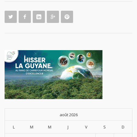
août 2026
L
M
M
J
V
S
D