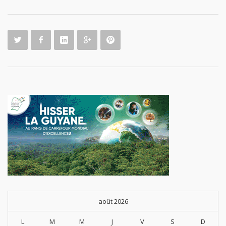
août 2026
L
M
M
J
V
S
D