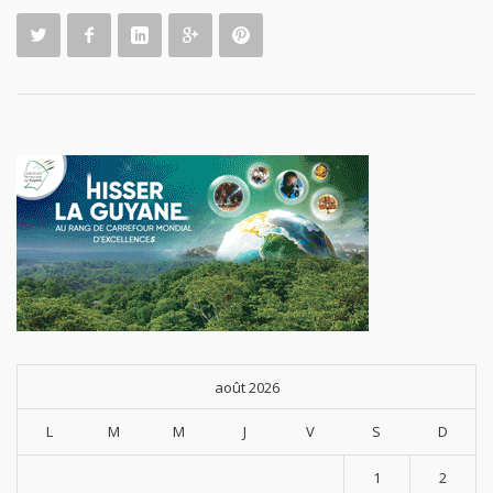
n de
sensibilis
ation
organisé
e à
Régina
août 2026
L
M
M
J
V
S
D
1
2