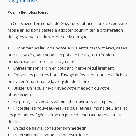
baygonneuse
Pour aller plus loin :
La Collectivité Territoriale de Guyane, souhaite, dans ce contexte,
rappeler les bons gestes à adopter pour limiter la prolifération
des gîtes larvaires du vecteur de la dengue :
Supprimer les lieux de ponte aux alentours (gouttières, vases,
pneus usagés, soucoupes de pots de fleurs, tout récipient
pouvant contenir de l’eau stagnante) ;
Entretenir son jardin en coupant l’herbe régulièrement ;
Couvrir les piscines hors d’usage et évacuer l’eau des bâches
ou traiter l’eau : eau de Javel, galet de chlore ;
Utiliser un répulsif (voir avec votre médecin ou votre
pharmacien) ;
Se protéger avec des vêtements couvrants et amples ;
Protéger les nouveau-nés, les plus jeunes (moins de 3 ans) et
les personnes âgées : mise en place de moustiquaires autour
des lits ;
En cas de fièvre, consulter son médecin
Éviter/limiter les sorties si l’on est infecté.