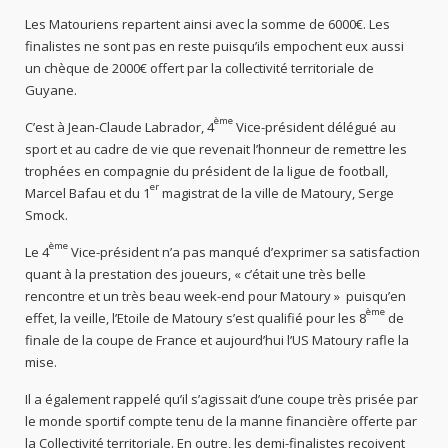
Les Matouriens repartent ainsi avec la somme de 6000€. Les
finalistes ne sont pas en reste puisqu’ils empochent eux aussi
un chèque de 2000€ offert par la collectivité territoriale de
Guyane.
ème
C’est à Jean-Claude Labrador, 4
Vice-président délégué au
sport et au cadre de vie que revenait l’honneur de remettre les
trophées en compagnie du président de la ligue de football,
er
Marcel Bafau et du 1
magistrat de la ville de Matoury, Serge
Smock.
ème
Le 4
Vice-président n’a pas manqué d’exprimer sa satisfaction
quant à la prestation des joueurs, « c’était une très belle
rencontre et un très beau week-end pour Matoury » puisqu’en
ème
effet, la veille, l’Etoile de Matoury s’est qualifié pour les 8
de
finale de la coupe de France et aujourd’hui l’US Matoury rafle la
mise.
Il a également rappelé qu’il s’agissait d’une coupe très prisée par
le monde sportif compte tenu de la manne financière offerte par
la Collectivité territoriale. En outre, les demi-finalistes reçoivent