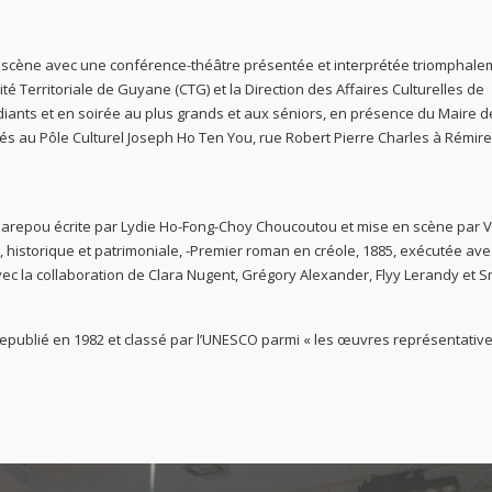
la scène avec une conférence-théâtre présentée et interprétée triomphale
ité Territoriale de Guyane (CTG) et la Direction des Affaires Culturelles de
diants et en soirée au plus grands et aux séniors, en présence du Maire d
s au Pôle Culturel Joseph Ho Ten You, rue Robert Pierre Charles à Rémire
 Parepou écrite par Lydie Ho-Fong-Choy Choucoutou et mise en scène par V
e, historique et patrimoniale, -Premier roman en créole, 1885, exécutée ave
c la collaboration de Clara Nugent, Grégory Alexander, Flyy Lerandy et S
epublié en 1982 et classé par l’UNESCO parmi « les œuvres représentativ