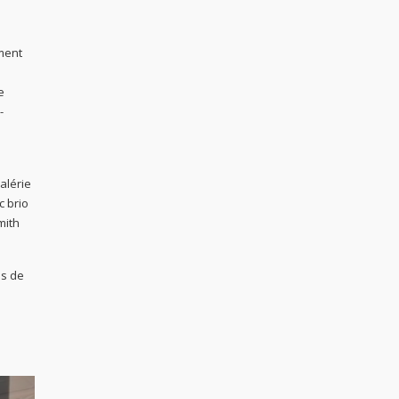
ment
e
-
alérie
c brio
mith
es de