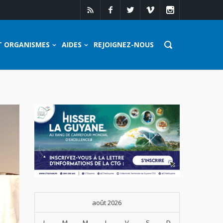
T ORGANISMES
AIDES
REJOIGNEZ-NOUS
août 2026
L
M
M
J
V
S
D