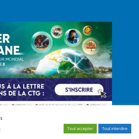
us
Tout accepter
Tout interdire
x