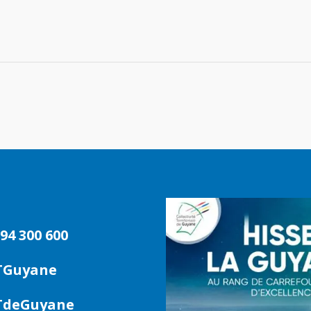
94 300 600
TGuyane
deGuyane