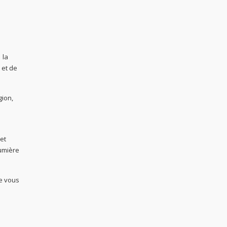
 la
 et de
gion,
 et
lumière
le vous