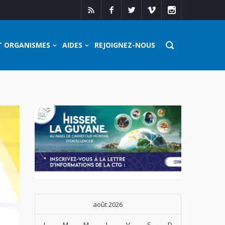
T ORGANISMES
AIDES
REJOIGNEZ-NOUS
août 2026
L
M
M
J
V
S
D