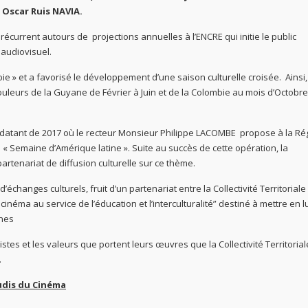
 Oscar Ruis NAVIA.
écurrent autours de projections annuelles à l’ENCRE qui initie le public
 audiovisuel.
ie » et a favorisé le développement d’une saison culturelle croisée. Ainsi,
uleurs de la Guyane de Février à Juin et de la Colombie au mois d’Octobre
e datant de 2017 où le recteur Monsieur Philippe LACOMBE propose à la Ré
a « Semaine d’Amérique latine ». Suite au succès de cette opération, la
partenariat de diffusion culturelle sur ce thème.
échanges culturels, fruit d’un partenariat entre la Collectivité Territoriale
inéma au service de l’éducation et l’interculturalité” destiné à mettre en 
nes
tistes et les valeurs que portent leurs œuvres que la Collectivité Territoria
.
udis du Cinéma