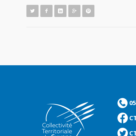
05
C
CT