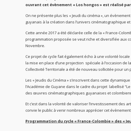
ouvrant cet évènement « Los hongos » est réalisé par
On ne présente plus les « Jeudi du cinéma », un évènement r
guyanais à la création dans l’univers cinématographique et
Cette année 2017 a été déclarée celle de la « France-Colomb
programmation proposée se veut riche et diversifiée aux co
Novembre.
Ce projet de cycle fait également écho à une volonté local
la mise en place d’une projection spéciale à l’occasion de l
Collectivité Territoriale a été de nouveau sollicitée pour un 
Les « Jeudis du Cinéma » s’inscrivent dans cette dynamique d’
l’Académie de Guyane dans le cadre du projet labellisé “Le c
des œuvres cinématographiques guyanaises et colombien
Et c’est dans la volonté de valoriser l’investissement des ar
convie le public à venir nombreux apprécier cet évènement
Programmation du cycle « France-Colombie » des « Je