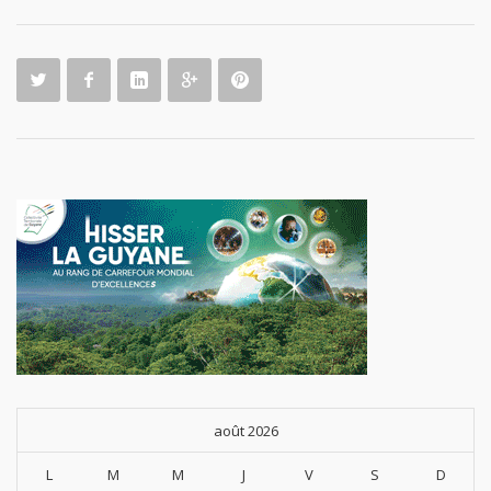
août 2026
L
M
M
J
V
S
D