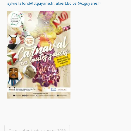
sylvie.lafond@ctguyane.fr
;
albert.boicel@ctguyane.fr
Carnaval en toutes sauces 2026