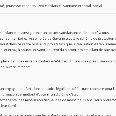
ué
,
Jeunesse et sports
,
Petite enfance
,
Sanitaire et social
,
social
l’Enfance, et ainsi garantir un accueil satisfaisant et de qualité à tous les
e sur son territoire, l’Assemblée de Guyane a voté le schéma de protection
conduit dans ce cadre plusieurs projets tels que la réalisation d’établisseme
l et PEAD) à Kourou et Saint- Laurent du Maroni, projets allant de pair ave
e placement des enfants confiés à l’ASE très difficile voire presqu’impossib
veaux recrutements.
te un engagement fort, dans un cadre légal bien défini (une chambre pour l’
 formation permettant d’obtenir un diplôme d’Etat.
on permanente, des mineurs ou des jeunes de moins de 21 ans, sous protecti
leur famille.
plinaire pour accompagner les enfants qui lui sont confiés et participe à