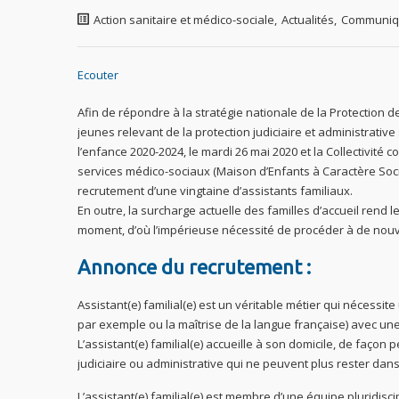
Action sanitaire et médico-sociale
,
Actualités
,
Communiq
Ecouter
Afin de répondre à la stratégie nationale de la Protection de 
jeunes relevant de la protection judiciaire et administrativ
l’enfance 2020-2024, le mardi 26 mai 2020 et la Collectivité 
services médico-sociaux (Maison d’Enfants à Caractère Socia
recrutement d’une vingtaine d’assistants familiaux.
En outre, la surcharge actuelle des familles d’accueil rend l
moment, d’où l’impérieuse nécessité de procéder à de nou
Annonce du recrutement :
Assistant(e) familial(e) est un véritable métier qui nécessi
par exemple ou la maîtrise de la langue française) avec une
L’assistant(e) familial(e) accueille à son domicile, de faç
judiciaire ou administrative qui ne peuvent plus rester dans 
L’assistant(e) familial(e) est membre d’une équipe pluridisci