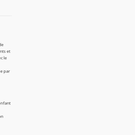
 de
nts et
c le
le par
enfant
on