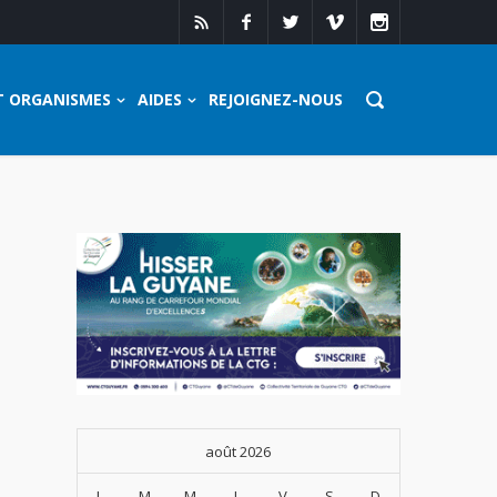
T ORGANISMES
AIDES
REJOIGNEZ-NOUS
août 2026
L
M
M
J
V
S
D