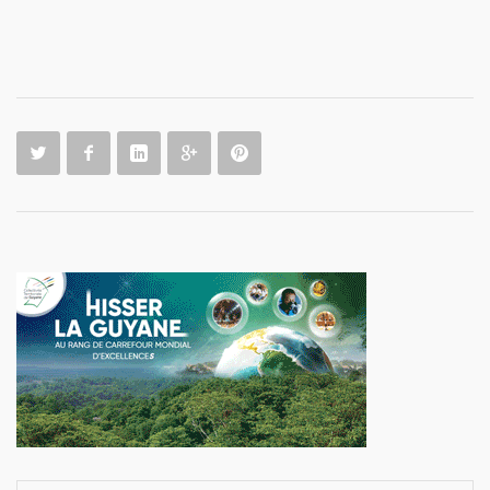
août 2026
L
M
M
J
V
S
D