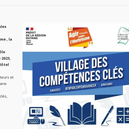
ales
sme ,
la
ôle
 2023,
Hôtel
teurs et
yane
clés,