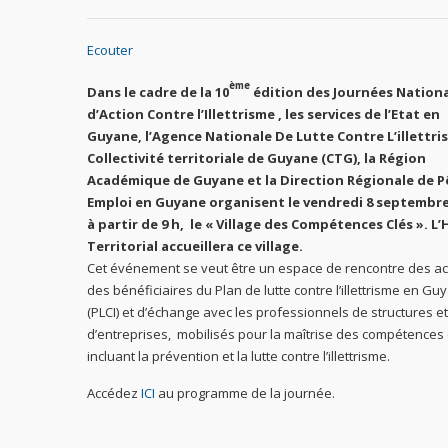
Ecouter
ème
Dans le cadre de la 10
édition des Journées Nation
d’Action Contre l’Illettrisme ,
les services de l’Etat en
Guyane, l’Agence Nationale De Lutte Contre L’illettri
Collectivité territoriale de Guyane (CTG),
la Région
Académique de Guyane et la Direction Régionale de P
Emploi en Guyane
organisent le vendredi 8 septembre
à partir de 9 h, le « Village des Compétences Clés ». L’
Territorial accueillera ce village.
Cet événement se veut être un espace de rencontre des ac
des bénéficiaires du Plan de lutte contre l’illettrisme en Gu
(PLCI) et d’échange avec les professionnels de structures et
d’entreprises, mobilisés pour la maîtrise des compétences 
incluant la prévention et la lutte contre l’illettrisme.
Accédez
ICI
au programme de la journée.