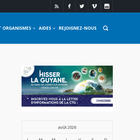
T ORGANISMES
AIDES
REJOIGNEZ-NOUS
août 2026
L
M
M
J
V
S
D