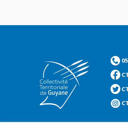
05
C
CT
CT