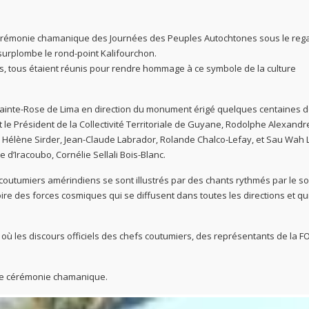
e cérémonie chamanique des Journées des Peuples Autochtones sous le reg
surplombe le rond-point Kalifourchon.
s, tous étaient réunis pour rendre hommage à ce symbole de la culture
Sainte-Rose de Lima en direction du monument érigé quelques centaines
d
 le Président de la Collectivité Territoriale de Guyane, Rodolphe Alexandr
Hélène Sirder, Jean-Claude Labrador, Rolande Chalco-Lefay, et Sau Wah Li
e d’Iracoubo, Cornélie Sellali Bois-Blanc.
 coutumiers amérindiens se sont illustrés par des chants rythmés par le s
re des forces cosmiques qui se diffusent dans toutes les directions et qu
 où les discours officiels des chefs coutumiers, des représentants de la F
tte cérémonie chamanique.