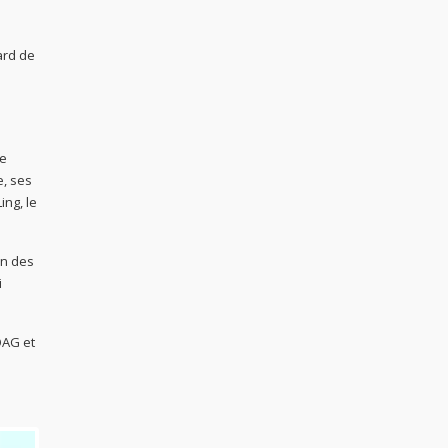
ard de
e
e, ses
ng, le
on des
i
OAG et