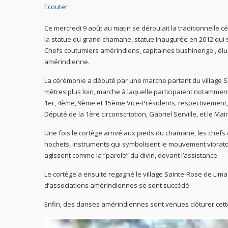
Ecouter
Ce mercredi 9 août au matin se déroulait la traditionnell
la statue du grand chamane, statue inaugurée en 2012 qui 
Chefs coutumiers amérindiens, capitaines bushinenge , élu
amérindienne.
La cérémonie a débuté par une marche partant du village 
mètres plus loin, marche à laquelle participaient notamment
1er, 4ème, 9ème et 15ème Vice-Présidents, respectivement, 
Député de la 1ère circonscription, Gabriel Serville, et le Mair
Une fois le cortège arrivé aux pieds du chamane, les chefs
hochets, instruments qui symbolisent le mouvement vibratoi
agissent comme la “parole” du divin, devant l’assistance.
Le cortège a ensuite regagné le village Sainte-Rose de Lima
d’associations amérindiennes se sont succédé.
Enfin, des danses amérindiennes sont venues clôturer ce