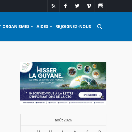
T ORGANISMES
AIDES
REJOIGNEZ-NOUS
août 2026
L
M
M
J
V
S
D