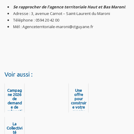
Se rapprocher de l’agence territoriale Haut et Bas Maroni
:
Adresse : 3, avenue Carnot – Saint-Laurent du Maroni
Téléphone : 0594 20 42 00
Mél : Agenceterritoriale-maroni@ctguyane.fr
Voir aussi :
Campag
Une
ne 2026
offre
de
pour
demand
construir
e de
e votre
subventi
avenir :
on pour
10 M€ au
les
service
Structur
La
de la
Collectivi
es
formatio
d’Inserti
té
n