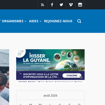
T ORGANISMES
AIDES
REJOIGNEZ-NOUS
août 2026
L
M
M
J
V
S
D