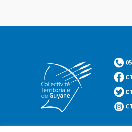
05
C
CT
CT