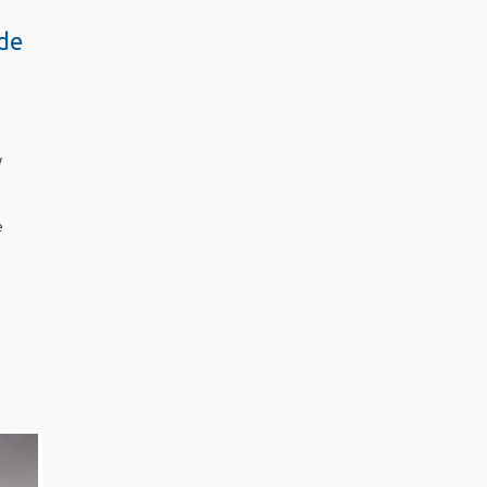
 de
W
e