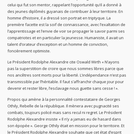
celui qui fut son mentor, rappelant l’opportunité qu’il a donné à
des jeunes diplômés guyanais de contribuer à leur territoire. En
homme d’histoire, il a dressé son portrait en triptyque. La
première facette est la soif de connaissance, avec l’exaltation de
l’apprentissage et l’envie de voir se propager le savoir parmi ses
compatriotes et en particulier la jeunesse. Humaniste, il avait un
talent d’orateur d’exception et un homme de conviction,
foncièrement optimiste.
Le Président Rodolphe Alexandre cite Oswald Wirth « N’ayons
pas la superstition de croire que nous sommes libres parce que
nos ancêtres sont morts pour la liberté. L’indépendance n’est pas
transmissible par l’héritable. Il faut s’affranchir chaque jour pour
devenir et rester libre, l’esclavage nous guette sans cesse ! ».
Propos qui amène à la personnalité contestataire de Georges
Othily, Rebelle de la république. Il mènera avec pugnacité ses
combats, toujours policé mais sans recul ni regret. Le Président
Rodolphe Alexandre insiste « Il n’y a jamais eu de hasard dans
son épopée ». George Othily était en mission pour le territoire. Et
le Président Rodolphe Alexandre souhaite que cet état d’esprit