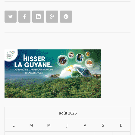
août 2026
L
M
M
J
V
S
D