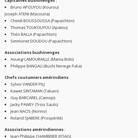
Capitaines bushinenges :
Bruno APOUYOU (Kourou)
Joseph ATENI (Macouria)
Chimili BOUSSOUSSA (Papaïchton)
Thomas TOUKOUYOU (Apatou)
Théo BALLA (Papaïchton)
Simmonet DOUDOU (Papaïchton)
Associations bushinenges
Aouegi LAMOURAILLE (Mama Bobi)
Philippe BANGALI (Bushi Nenege Fuka)
Chefs coutumiers amérindiens
Sylvio VANDER PILJ
Kawet SINTAMAN (Taluen)
Guy BARCAREL (Camopi)
Jacky PAWEY (Trois Sauts)
Jean NACIS (Norino)
Roland SJABERE (Prospérité)
Associations amérindiennes
:
Jean Philippe CHAMBRIER (FOAG)