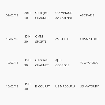
20 H
Georges
OLYMPIQUE
09/02/18
ASC KARIB
00
CHAUMET
de CAYENNE
15 H
OMNI
10/02/18
AS ST ELIE
COSMA FOOT
30
SPORTS
15 H
Georges
AJ ST
10/02/18
FC OYAPOCK
30
CHAUMET
GEORGES
15 H
10/02/18
E. COURAT
US MACOURIA
US MATOURY
30