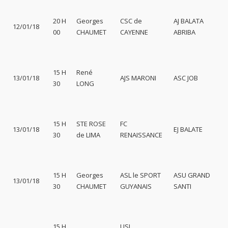
20 H
Georges
CSC de
AJ BALATA
12/01/18
00
CHAUMET
CAYENNE
ABRIBA
15 H
René
13/01/18
AJS MARONI
ASC JOB
30
LONG
15 H
STE ROSE
FC
13/01/18
EJ BALATE
30
de LIMA
RENAISSANCE
15 H
Georges
ASL le SPORT
ASU GRAND
13/01/18
30
CHAUMET
GUYANAIS
SANTI
15 H
USL