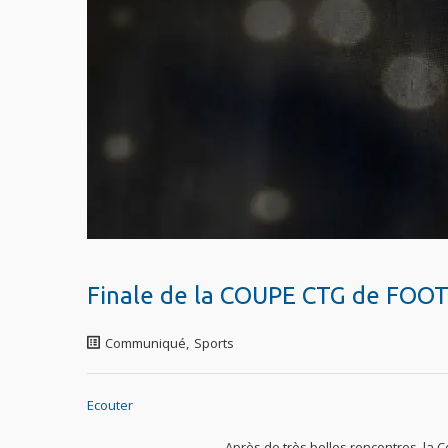
Finale de la COUPE CTG de FOO
Communiqué
,
Sports
Ecouter
Après de très belles rencontres, la 