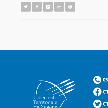
05
C
CT