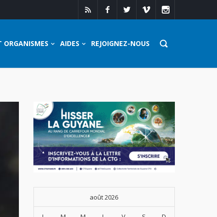
T ORGANISMES
AIDES
REJOIGNEZ-NOUS
août 2026
L
M
M
J
V
S
D