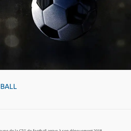
TBALL
Coupe de la CTG de football arrive à son dénouement 2018.