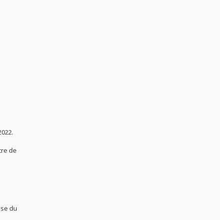
2022.
tre de
ase du