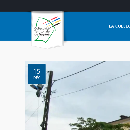
LA COLLEC
15
DÉC