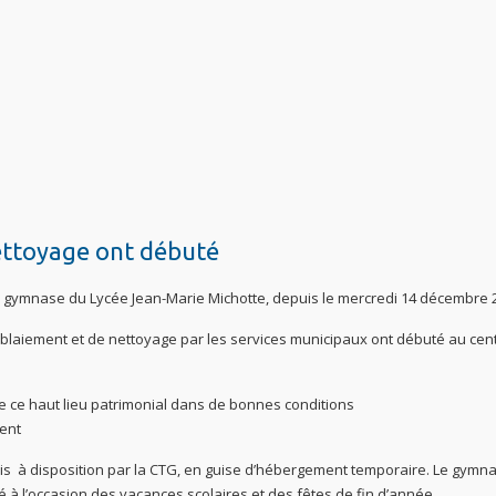
ettoyage ont débuté
au gymnase du Lycée Jean-Marie Michotte, depuis le mercredi 14 décembre 
éblaiement et de nettoyage par les services municipaux ont débuté au cen
e ce haut lieu patrimonial dans de bonnes conditions
ment
is à disposition par la CTG, en guise d’hébergement temporaire. Le gymn
é à l’occasion des vacances scolaires et des fêtes de fin d’année.