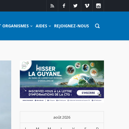
T ORGANISMES
AIDES
REJOIGNEZ-NOUS
août 2026
L
M
M
J
V
S
D