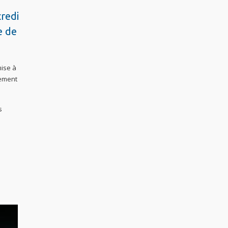
credi
e de
mise à
lement
s