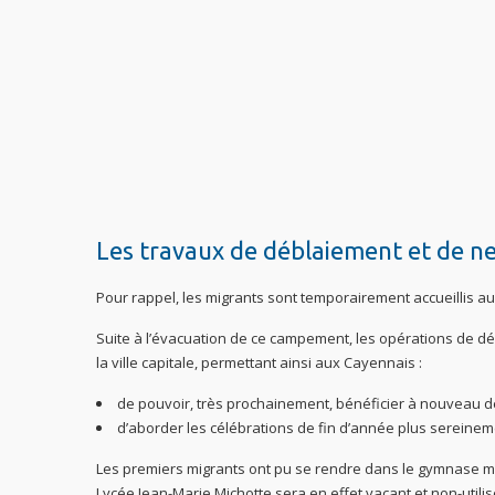
Les travaux de déblaiement et de n
Pour rappel, les migrants sont temporairement accueillis 
Suite à l’évacuation de ce campement, les opérations de d
la ville capitale, permettant ainsi aux Cayennais :
de pouvoir, très prochainement, bénéficier à nouveau d
d’aborder les célébrations de fin d’année plus sereine
Les premiers migrants ont pu se rendre dans le gymnase m
Lycée Jean-Marie Michotte sera en effet vacant et non-utilis