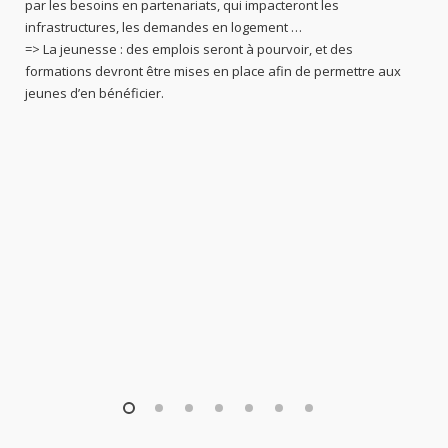
par les besoins en partenariats, qui impacteront les
infrastructures, les demandes en logement …
=> La jeunesse : des emplois seront à pourvoir, et des
formations devront être mises en place afin de permettre aux
jeunes d’en bénéficier.
1
2
3
4
5
6
7