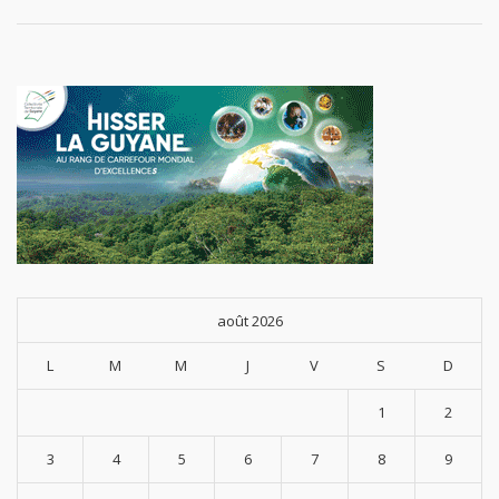
Physique
s et
Sportive
s sur le
territoire
août 2026
L
M
M
J
V
S
D
1
2
3
4
5
6
7
8
9