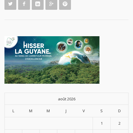
août 2026
L
M
M
J
V
S
D
1
2