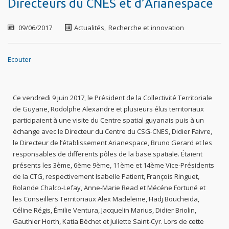
Directeurs du CNES et d’Arianespace
09/06/2017
Actualités
,
Recherche et innovation
Ecouter
Ce vendredi 9 juin 2017, le Président de la Collectivité Territoriale
de Guyane, Rodolphe Alexandre et plusieurs élus territoriaux
participaient à une visite du Centre spatial guyanais puis à un
échange avec le Directeur du Centre du CSG-CNES, Didier Faivre,
le Directeur de l’établissement Arianespace, Bruno Gerard et les
responsables de differents pôles de la base spatiale. Étaient
présents les 3ème, 6ème 9ème, 11ème et 14ème Vice-Présidents
de la CTG, respectivement Isabelle Patient, François Ringuet,
Rolande Chalco-Lefay, Anne-Marie Read et Mécéne Fortuné et
les Conseillers Territoriaux Alex Madeleine, Hadj Boucheida,
Céline Régis, Émilie Ventura, Jacquelin Marius, Didier Briolin,
Gauthier Horth, Katia Béchet et Juliette Saint-Cyr. Lors de cette