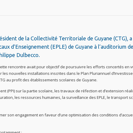
ésident de la Collectivité Territoriale de Guyane (CTG), a
ocaux d’Enseignement (EPLE) de Guyane à l’auditorium d
hilippe Dulbecco.
tte rencontre avait pour objectif de poursuivre les efforts concertés en 
r les nouvelles installations inscrites dans le Plan Pluriannuel d’Investis
a CTG au profit des établissements scolaires de Guyane.
nt (PPI) sur la partie scolaire, les travaux de réfection et d’extension réal
uration, les ressources humaines, la surveillance des EPLE, le transport sc
rmer son engagement en faveur d’une optimisation des conditions d’accuei
 notamment :