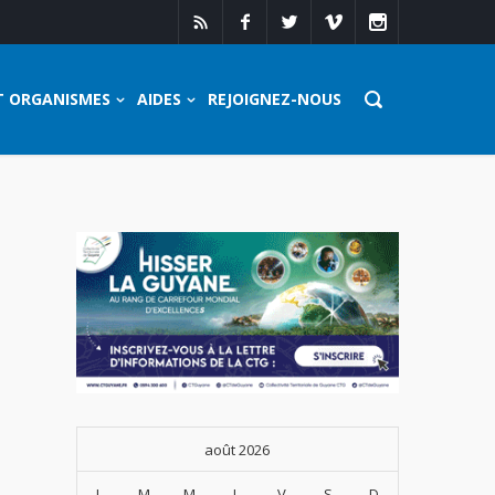
T ORGANISMES
AIDES
REJOIGNEZ-NOUS
août 2026
L
M
M
J
V
S
D