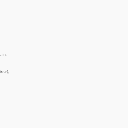
aint-
ieur),