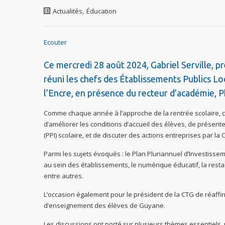
Actualités
,
Éducation
Ecouter
Ce mercredi 28 août 2024, Gabriel Serville, pr
réuni les chefs des Établissements Publics L
l’Encre, en présence du recteur d’académie, P
Comme chaque année à l’approche de la rentrée scolaire, ce
d’améliorer les conditions d’accueil des élèves, de présente
(PPI) scolaire, et de discuter des actions entreprises par l
Parmi les sujets évoqués : le Plan Pluriannuel d’Investisseme
au sein des établissements, le numérique éducatif, la resta
entre autres.
L’occasion également pour le président de la CTG de réaffi
d’enseignement des élèves de Guyane.
Les discussions ont porté sur plusieurs thèmes essentiels,