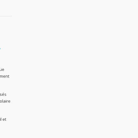
e
vue
sement
isés
olaire
l et