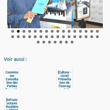
Previo
Next
us
Voir aussi :
Commiss
[Culture -
ion
Livre]
Consulta
Présenta
tive des
tion de
Parties
l’ouvrag
Prenante
e « Arts
s du
tradition
Spatial
nels :
[Infrastr
Wayana
uctures
- Apalai
Routière
» de
s / RD16
Marie