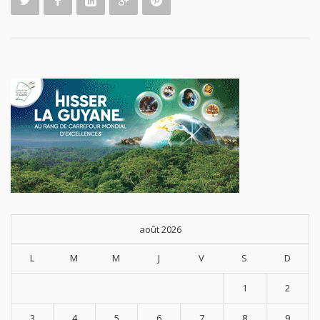
août 2026
L
M
M
J
V
S
D
1
2
3
4
5
6
7
8
9