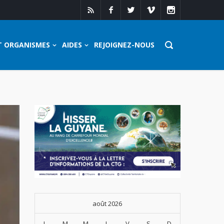
T ORGANISMES
AIDES
REJOIGNEZ-NOUS
août 2026
L
M
M
J
V
S
D