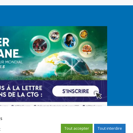
us
Tout accepter
Tout interdire
x