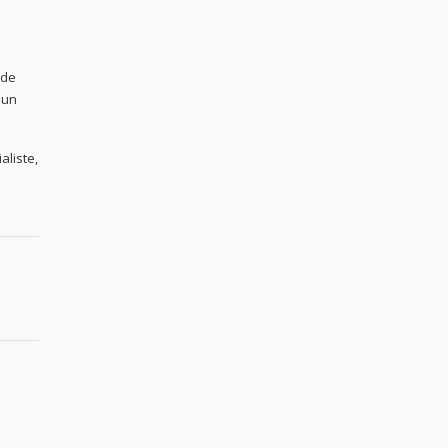
 de
 un
aliste,