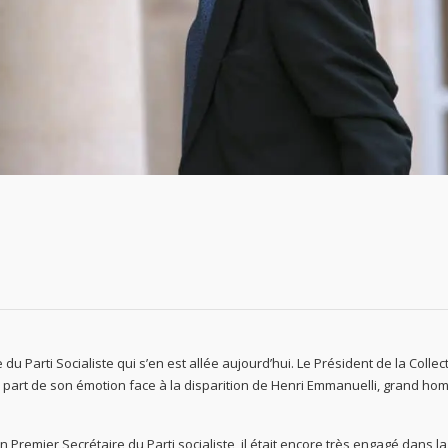
du Parti Socialiste qui s’en est allée aujourd’hui. Le Président de la Collect
e part de son émotion face à la disparition de Henri Emmanuelli, grand h
Premier Secrétaire du Parti socialiste, il était encore très engagé dans la