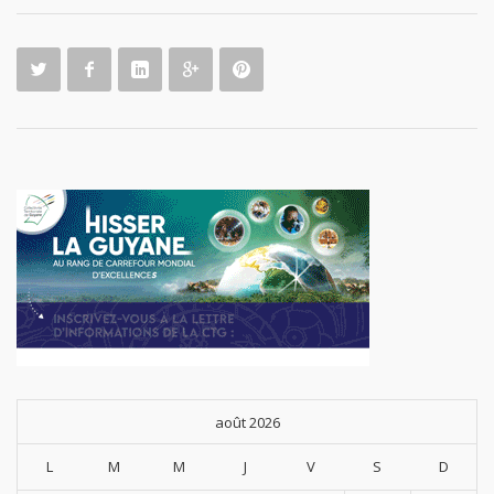
août 2026
L
M
M
J
V
S
D