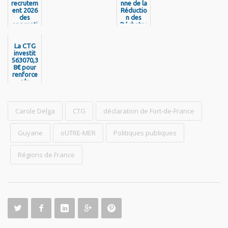
recrutem
nne de la
ent 2026
Réductio
des
n des
apprenti
Déchets :
s de la
la CTG
Collectivi
mobilisé
La CTG
té
e pour
Territori
investit
une
563070,3
ale de
journée
8€ pour
Guyane
de
renforce
sensibilis
r la
ation
mobilité
des
Guyanais
Carole Delga
!
CTG
déclaration de Fort-de-France
Guyane
oUTRE-MER
Politiques publiques
Régions de France