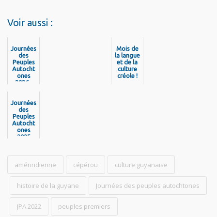
Voir aussi :
Journées
Mois de
des
la langue
Peuples
et de la
Autocht
culture
ones
créole !
2026 -
Découvr
ez la
Journées
program
mation
des
Peuples
Autocht
ones
2025
amérindienne
cépérou
culture guyanaise
histoire de la guyane
Journées des peuples autochtones
JPA 2022
peuples premiers