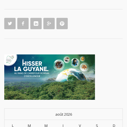
août 2026
L
M
M
J
V
S
D