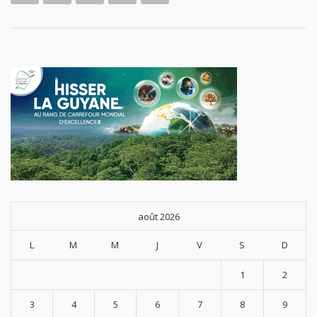
août 2026
L
M
M
J
V
S
D
1
2
3
4
5
6
7
8
9